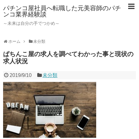
パチンコ屋社員へ転職した元美容師のパチ
ンコ業界経験談
～未来は自分の手でつかめ～
ホーム
未分類
ぱちんこ屋の求人を調べてわかった事と現状の
求人状況
2019/9/10
未分類