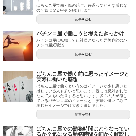
ぱちんこ屋で働く際の給与、待遇ってどんな感じな
の？気になる中身を紹介します
記事を読む
パチンコ屋で働こうと考えたきっかけ
パチンコ屋に転職して正社員となった元美容師のパ
チンコ屋経験談
記事を読む
ぱちんこ屋で働く前に思ったイメージと
実際に働いた感想
ぱちんこ屋で働くというのはイメージが少し悪いと
感じている人も多いと思います。親には反対された
なんて人もいたりすると思います。多くの人が感じ
ているパチンコ屋のイメージと、実際に働いてみて
感じたイメージでは大きく違いました。
記事を読む
ぱちんこ屋での勤務時間はどうなってい
るか？気になる勤務時間を細かく解説し