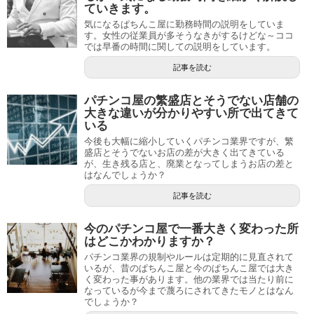
ていきます。
気になるぱちんこ屋に勤務時間の説明をしていま
す。女性の従業員が多そうなきがするけどな～ココ
では早番の時間に関しての説明をしています。
記事を読む
パチンコ屋の繁盛店とそうでない店舗の
大きな違いが分かりやすい所で出てきて
いる
今後も大幅に縮小していくパチンコ業界ですが、繁
盛店とそうでないお店の差が大きく出てきている
が、生き残る店と、廃業となってしまうお店の差と
はなんでしょうか？
記事を読む
今のパチンコ屋で一番大きく変わった所
はどこかわかりますか？
パチンコ業界の規制やルールは定期的に見直されて
いるが、昔のぱちんこ屋と今のぱちんこ屋では大き
く変わった事があります。他の業界では当たり前に
なっているが今まで蔑ろにされてきたモノとはなん
でしょうか？