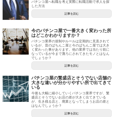
パチンコ屋へ転職を考え実際に転職活動で求人を探
した方法
記事を読む
今のパチンコ屋で一番大きく変わった所
はどこかわかりますか？
パチンコ業界の規制やルールは定期的に見直されて
いるが、昔のぱちんこ屋と今のぱちんこ屋では大き
く変わった事があります。他の業界では当たり前に
なっているが今まで蔑ろにされてきたモノとはなん
でしょうか？
記事を読む
パチンコ屋の繁盛店とそうでない店舗の
大きな違いが分かりやすい所で出てきて
いる
今後も大幅に縮小していくパチンコ業界ですが、繁
盛店とそうでないお店の差が大きく出てきている
が、生き残る店と、廃業となってしまうお店の差と
はなんでしょうか？
記事を読む