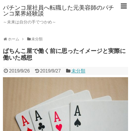
パチンコ屋社員へ転職した元美容師のパチ
ンコ業界経験談
～未来は自分の手でつかめ～
ホーム
未分類
ぱちんこ屋で働く前に思ったイメージと実際に
働いた感想
2019/9/26
2019/9/27
未分類